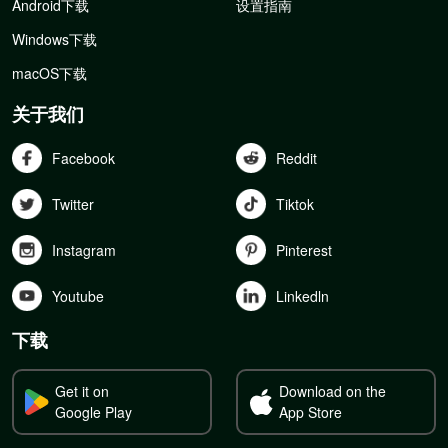
Android下载
设置指南
Windows下载
macOS下载
关于我们
Facebook
Reddit
Twitter
Tiktok
Instagram
Pinterest
Youtube
Linkedln
下载
Get it on
Download on the
Google Play
App Store